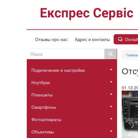
Перейти
к
основному
содержанию
Онлай
Отзывы про нас
Адрес и контакты
Поиск
Поиск
Главна
Пошукова
Головне
форма
Отс
Подключение и настройка
меню
Ноутбуки
01.12.2
Планшеты
Смартфоны
Фотоаппараты
Объективы