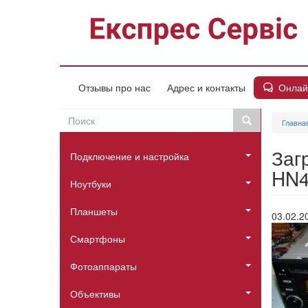
Перейти
к
основному
содержанию
Онлай
Отзывы про нас
Адрес и контакты
Поиск
Поиск
Главна
Пошукова
Головне
форма
Заг
Подключение и настройка
меню
HN4
Ноутбуки
Планшеты
03.02.2
Смартфоны
Фотоаппараты
Объективы