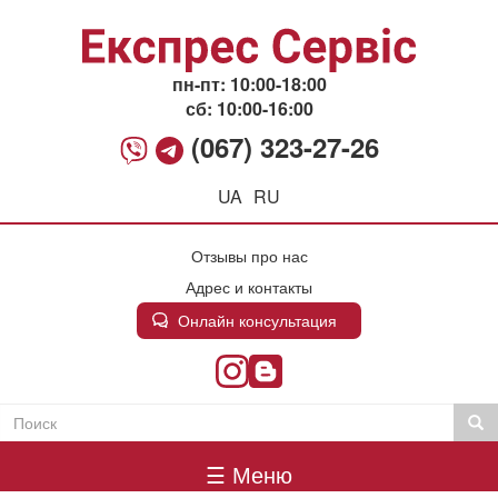
Перейти
к
основному
содержанию
пн-пт: 10:00-18:00
сб: 10:00-16:00
(067) 323-27-26
UA
RU
Отзывы про нас
Адрес и контакты
Онлайн консультация
Поиск
Пои
Пошукова
Головне
форма
☰ Меню
меню