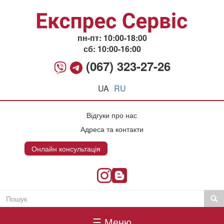
Перейти
до
основного
вмісту
пн-пт: 10:00-18:00
сб: 10:00-16:00
(067) 323-27-26
UA
RU
Відгуки про нас
Адреса та контакти
Онлайн консультація
Онлайн консультация
Пошук
Пош
Пошукова
Головне
форма
☰ Меню