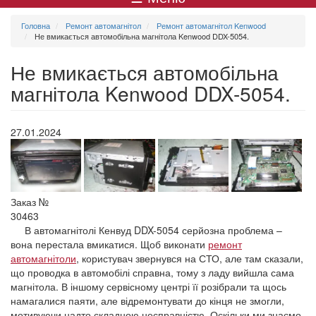
меню
Головна
Ремонт автомагнітол
Ремонт автомагнітол Kenwood
Не вмикається автомобільна магнітола Kenwood DDX-5054.
Не вмикається автомобільна
магнітола Kenwood DDX-5054.
27.01.2024
Заказ №
30463
В автомагнітолі Кенвуд DDX-5054 серйозна проблема –
вона перестала вмикатися. Щоб виконати
ремонт
автомагнітоли
, користувач звернувся на СТО, але там сказали,
що проводка в автомобілі справна, тому з ладу вийшла сама
магнітола. В іншому сервісному центрі її розібрали та щось
намагалися паяти, але відремонтувати до кінця не змогли,
мотивуючи надто складною несправністю. Оскільки ми знаємо,