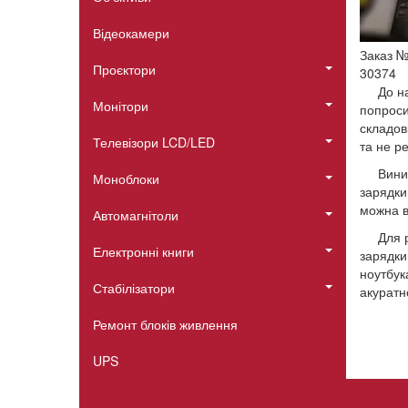
Відеокамери
Заказ 
Проєктори
30374
До н
Монітори
попроси
складов
Телевізори LCD/LED
та не р
Вини
Моноблоки
зарядки
можна в
Автомагнітоли
Для 
Електронні книги
зарядки
ноутбук
Стабілізатори
акура
Ремонт блоків живлення
UPS