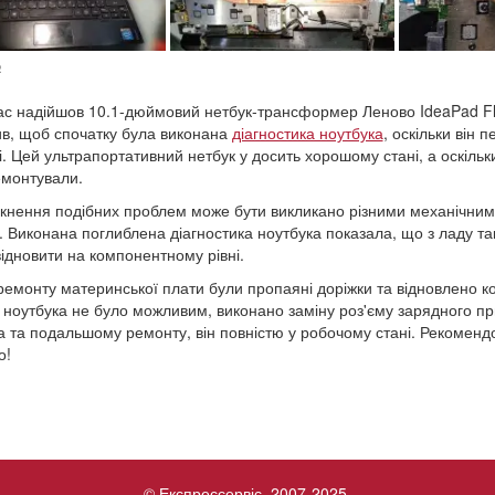
№
ас надійшов 10.1-дюймовий нетбук-трансформер Леново IdeaPad Fle
в, щоб спочатку була виконана
діагностика ноутбука
, оскільки він 
і. Цей ультрапортативний нетбук у досить хорошому стані, а оскіль
емонтували.
кнення подібних проблем може бути викликано різними механічними 
. Виконана поглиблена діагностика ноутбука показала, що з ладу т
ідновити на компонентному рівні.
ремонту материнської плати були пропаяні доріжки та відновлено ко
 ноутбука не було можливим, виконано заміну роз'єму зарядного пр
а та подальшому ремонту, він повністю у робочому стані. Рекомен
тно!
© Експрессервіс, 2007-2025.