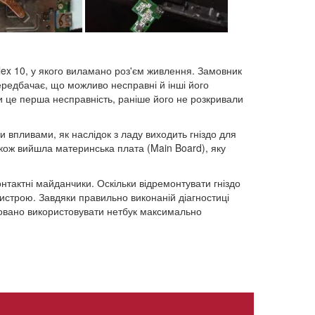
x 10, у якого виламано роз'єм живлення. Замовник
передбачає, що можливо несправні й інші його
ки це перша несправність, раніше його не розкривали
впливами, як наслідок з ладу виходить гніздо для
акож вийшла материнська плата (Main Board), яку
нтактні майданчики. Оскільки відремонтувати гніздо
истрою. Завдяки правильно виконаній діагностиці
довано використовувати нетбук максимально