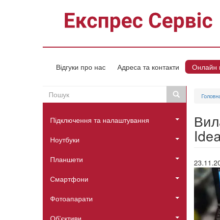
Перейти
до
основного
вмісту
Відгуки про нас
Адреса та контакти
Онлайн 
Пошук
Пошук
Головн
Пошукова
Головне
форма
Вил
Підключення та налаштування
меню
Idea
Ноутбуки
Планшети
23.11.2
Смартфони
Фотоапарати
Об'єктиви