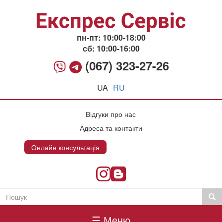
Перейти
до
основного
вмісту
пн-пт: 10:00-18:00
сб: 10:00-16:00
(067) 323-27-26
UA
RU
Відгуки про нас
Адреса та контакти
Онлайн консультація
Онлайн консультация
Пошук
Пош
Пошукова
Головне
форма
☰ Меню