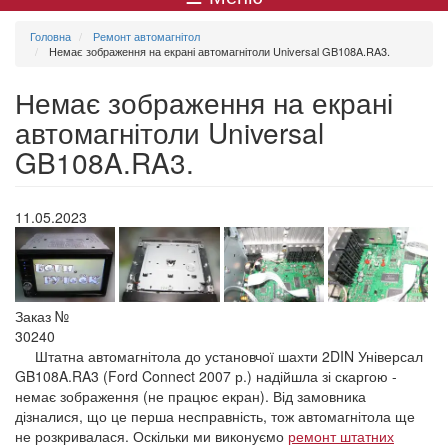
меню
Головна
Ремонт автомагнітол
Немає зображення на екрані автомагнітоли Universal GB108A.RA3.
Немає зображення на екрані
автомагнітоли Universal
GB108A.RA3.
11.05.2023
Заказ №
30240
Штатна автомагнітола до установчої шахти 2DIN Універсал
GB108A.RA3 (Ford Connect 2007 р.) надійшла зі скаргою -
немає зображення (не працює екран). Від замовника
дізналися, що це перша несправність, тож автомагнітола ще
не розкривалася. Оскільки ми виконуємо
ремонт штатних