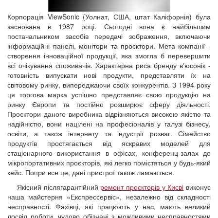
Корпорація ViewSonic (Уолнат, США, штат Каліфорнія) була
заснована в 1987 році. Сьогодні вона є найбільшим
постачальником засобів передачі зображення, включаючи
інформаційні панелі, монітори та проєктори. Мета компанії -
створення інноваційної продукції, яка змогла б перевершити
всі очікування споживачів. Характерна риса бренду в'юсонік -
готовність випускати нові продукти, представляти їх на
світовому ринку, випереджаючи своїх конкурентів. З 1994 року
ця торгова марка успішно представляє свою продукцію на
ринку Європи та постійно розширює сферу діяльності.
Проєктори даного виробника відрізняються високою якістю та
надійністю, вони націлені на професіоналів у галузі бізнесу,
освіти, а також інтернету та індустрії розваг. Сімейство
продуктів простягається від яскравих моделей для
стаціонарного використання в офісах, конференц-залах до
мікропортативних проєкторів, які легко помістяться у будь-який
кейс. Попри все це, дані пристрої також ламаються.
Якісний післягарантійний
ремонт проєкторів у Києві
виконує
наша майстерня «Експрессервіс», незалежно від складності
несправності. Фахівці, які працюють у нас, мають великий
досвід роботи, чудово обізнані з можливими несправностями