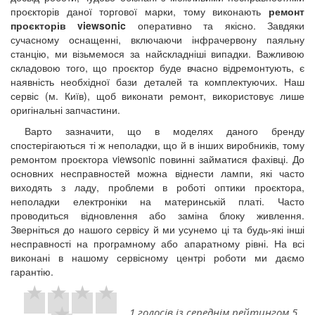
проєкторів даної торгової марки, тому виконають
ремонт
проєкторів viewsonic
оперативно та якісно. Завдяки
сучасному оснащенні, включаючи інфрачервону паяльну
станцію, ми візьмемося за найскладніші випадки. Важливою
складовою того, що проєктор буде вчасно відремонтують, є
наявність необхідної бази деталей та комплектуючих. Наш
сервіс (м. Київ), щоб виконати ремонт, використовує лише
оригінальні запчастини.
Варто зазначити, що в моделях даного бренду
спостерігаються ті ж неполадки, що й в інших виробників, тому
ремонтом проєктора viewsonic повинні займатися фахівці. До
основних несправностей можна віднести лампи, які часто
виходять з ладу, проблеми в роботі оптики проєктора,
неполадки електроніки на материнській платі. Часто
проводиться відновлення або заміна блоку живлення.
Зверніться до нашого сервісу й ми усунемо ці та будь-які інші
несправності на програмному або апаратному рівні. На всі
виконані в нашому сервісному центрі роботи ми даємо
гарантію.
1 голосів із середнім рейтингом 5