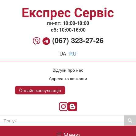
Перейти
до
основного
вмісту
пн-пт: 10:00-18:00
сб: 10:00-16:00
(067) 323-27-26
UA
RU
Відгуки про нас
Адреса та контакти
Онлайн консультація
Онлайн консультация
Пошук
Пош
Пошукова
Головне
форма
☰ Меню