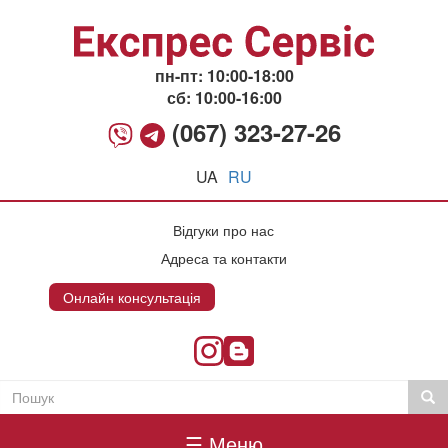
Перейти
до
основного
вмісту
пн-пт: 10:00-18:00
сб: 10:00-16:00
(067) 323-27-26
UA
RU
Відгуки про нас
Адреса та контакти
Онлайн консультація
Онлайн консультация
Пошук
Пош
Пошукова
Головне
форма
☰ Меню