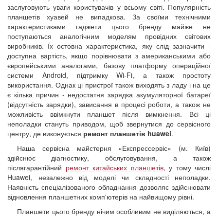
заслуговують уваги користувачів у всьому світі. Популярність
планшетів хуавей не випадкова. За своїми технічними
характеристиками гаджети цього бренду майже не
поступаються аналогічним моделям провідних світових
виробників. Їх остовна характеристика, яку слід зазначити -
доступна вартість, якщо порівнювати з американськими або
європейськими аналогами, базову платформу операційної
системи Android, підтримку Wi-Fi, а також простоту
використання. Однак ці пристрої також виходять з ладу і на це
є кілька причин - недостатня зарядка акумуляторної батареї
(відсутність зарядки), зависання в процесі роботи, а також не
можливість ввімкнути планшет після вимкнення. Всі ці
неполадки стануть приводом, щоб звернутися до сервісного
центру, де виконується
ремонт планшетів huawei
.
Наша сервісна майстерня «Експрессервіс» (м. Київ)
здійснює діагностику, обслуговування, а також
післягарантійний
ремонт китайських планшетів
, у тому числі
Huawei, незалежно від моделі чи складності неполадки.
Наявність спеціалізованого обладнання дозволяє здійснювати
відновлення планшетних комп'ютерів на найвищому рівні.
Планшети цього бренду нічим особливим не виділяються, а