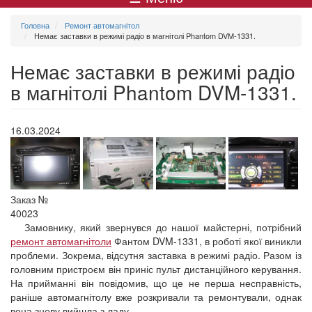
меню
Головна
Ремонт автомагнітол
Немає заставки в режимі радіо в магнітолі Phantom DVM-1331.
Немає заставки в режимі радіо
в магнітолі Phantom DVM-1331.
16.03.2024
Заказ №
40023
Замовнику, який звернувся до нашої майстерні, потрібний
ремонт автомагнітоли
Фантом DVM-1331, в роботі якої виникли
проблеми. Зокрема, відсутня заставка в режимі радіо. Разом із
головним пристроєм він приніс пульт дистанційного керування.
На прийманні він повідомив, що це не перша несправність,
раніше автомагнітолу вже розкривали та ремонтували, однак
вона знову вийшла з ладу.