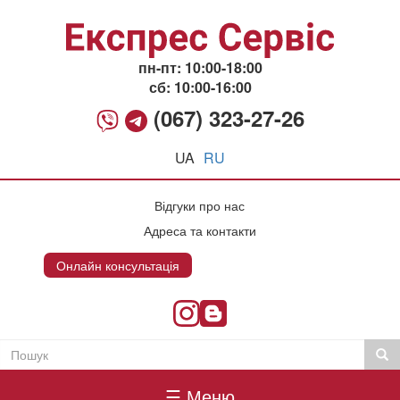
Перейти
до
основного
вмісту
пн-пт: 10:00-18:00
сб: 10:00-16:00
(067) 323-27-26
UA
RU
Відгуки про нас
Адреса та контакти
Онлайн консультація
Онлайн консультация
Пошук
Пош
Пошукова
Головне
форма
☰ Меню