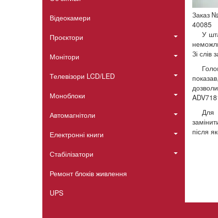
Заказ 
Відеокамери
40085
У шт
Проєктори
неможли
Зі слів
Монітори
Голо
Телевізори LCD/LED
показав
дозволи
Моноблоки
ADV7181
Для 
Автомагнітоли
замінит
після я
Електронні книги
Стабілізатори
Ремонт блоків живлення
UPS