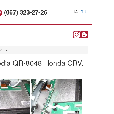
(067) 323-27-26
UA
RU
a CRV.
edia QR-8048 Honda CRV.