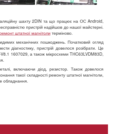
таляційну шахту 2DIN та що працює на ОС Android,
несправністю пристрій надійшов до нашої майстерні.
ремонт штатної магнітоли
терміново.
идимих ​​механічних пошкоджень. Початковий огляд
сти діагностику, пристрій довелося розібрати. Це
1-V8.1 1607029, а також мікросхеми THC63LVDM83D,
я.
талі, включаючи діод, резистор. Також довелося
конання такої складності ремонту штатної магнітоли,
не обладнання.