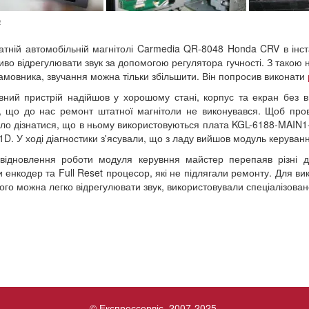
№
атній автомобільній магнітолі Carmedia QR-8048 Honda CRV в інс
во відрегулювати звук за допомогою регулятора гучності. З такою 
 замовника, звучання можна тільки збільшити. Він попросив виконати
вний пристрій надійшов у хорошому стані, корпус та екран без в
, що до нас ремонт штатної магнітоли не виконувався. Щоб прове
ло дізнатися, що в ньому використовуються плата KGL-6188-MAIN
D. У ході діагностики з'ясували, що з ладу вийшов модуль керуванн
відновлення роботи модуля керувння майстер перепаяв різні де
и енкодер та Full Reset процесор, які не підлягали ремонту. Для ви
кого можна легко відрегулювати звук, використовували спеціалізова
© Експрессервіс, 2007-2025.