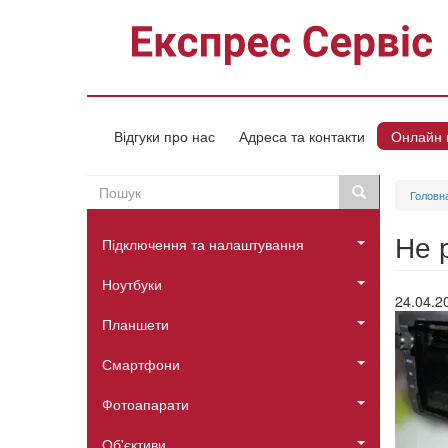
Перейти
до
основного
вмісту
Відгуки про нас
Адреса та контакти
Онлайн 
Пошук
Пошук
Головн
Пошукова
Головне
форма
Не 
Підключення та налаштування
меню
Ноутбуки
24.04.2
Планшети
Смартфони
Фотоапарати
Об'єктиви