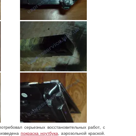
отребовал серьезных восстановительных работ, с
роизведена
покраска ноутбука
, аэрозольной краской.