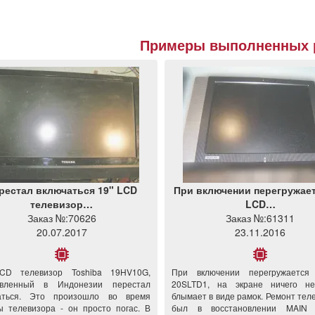
Примеры выполненных 
рестал включаться 19" LCD
При включении перегружает
телевизор…
LCD…
Заказ №:
70626
Заказ №:
61311
20.07.2017
23.11.2016
CD телевизор Toshiba 19HV10G,
При включении перегружается 
овленный в Индонезии перестал
20SLTD1, на экране ничего не
аться. Это произошло во время
блымает в виде рамок. Ремонт тел
ы телевизора - он просто погас. В
был в восстановлении MAIN