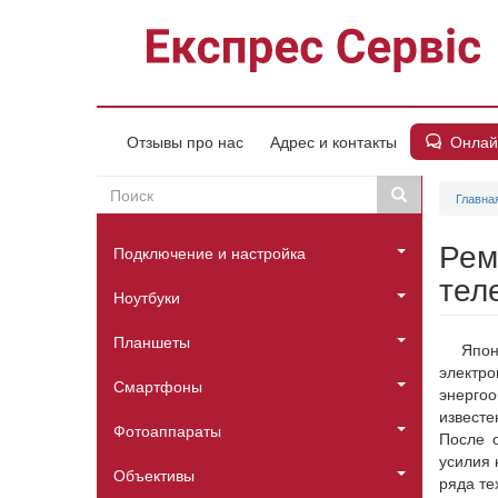
Перейти
к
основному
содержанию
Онлай
Отзывы про нас
Адрес и контакты
Поиск
Поиск
Главна
Пошукова
Головне
форма
Рем
Подключение и настройка
меню
тел
Ноутбуки
Планшеты
Япон
электро
Смартфоны
энерго
известе
Фотоаппараты
После о
усилия 
Объективы
ряда те