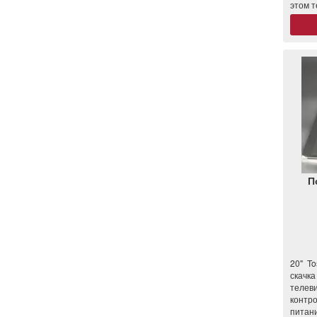
этом 
П
20" T
скачк
теле
контр
питан