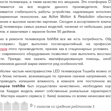
ости телевизора, а также качество его вещания. Это платформа C
вливается на все модели данного производителя, благ
ивается стабильность работы устройства, надлежащее исполне
ирменная технология, как Active Motion & Resolution обеспеч
ение и высокое качество картинки. Сегодня в ассортименте комп
Д телевизоры самых разных моделей, начиная от небольших, ра
ов, и заканчивая с экраном более 50 дюймов.
ко в ремонте телевизоров toshiba все же есть потребность. О
ессервис» будет выполнен послегарантийный, на професс
оров
этого производителя, причем как в стационарных условиях,
е современного оборудования позволяют нам выполнять восстан
сти. Прежде, чем оказать квалифицированную помощь, необх
емников данной марки имеется ряд особенностей.
иболее частым неисправностям LED телевизоров Тошиба можно от
е блока питания, возникающие по причине скачков напряжения, п
приводить излишняя влажность в комнате или постоянное во
зоров toshiba
был осуществлен качественно, необходимо хоро
ов. Каждая модель имеет собственные уникальные характеристи
 Мастера нашего сервиса (г. Киев) знакомы со всеми нюансами в
0
1 голосов со средним рейтингом 5