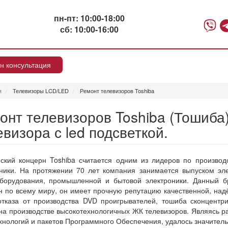
пн-пт: 10:00-18:00
сб: 10:00-16:00
н консультация
я
Телевизоры LCD/LED
Ремонт телевизоров Toshiba
онт телевизоров Toshiba (Тошиба) 
евизора с led подсветкой.
ский концерн Toshiba считается одним из лидеров по производ
ники. На протяжении 70 лет компания занимается выпуском эле
оборудования, промышленной и бытовой электроники. Данный б
н по всему миру, он имеет прочную репутацию качественной, над
тказа от производства DVD проигрывателей, тошиба сконцентр
на производстве высокотехнологичных ЖК телевизоров. Являясь р
хнологий и пакетов Программного Обеспечения, удалось значитель