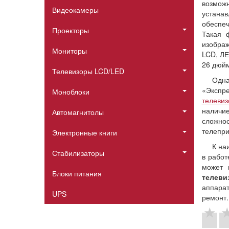
возможн
Видеокамеры
устана
обеспеч
Проекторы
Такая ф
изображ
Мониторы
LCD, ЛЕ
26 дюйм
Телевизоры LCD/LED
Одна
«Экспр
Моноблоки
телевиз
наличи
Автомагнитолы
сложно
телепри
Электронные книги
К на
Стабилизаторы
в работ
может 
Блоки питания
телеви
аппарат
UPS
ремонт.