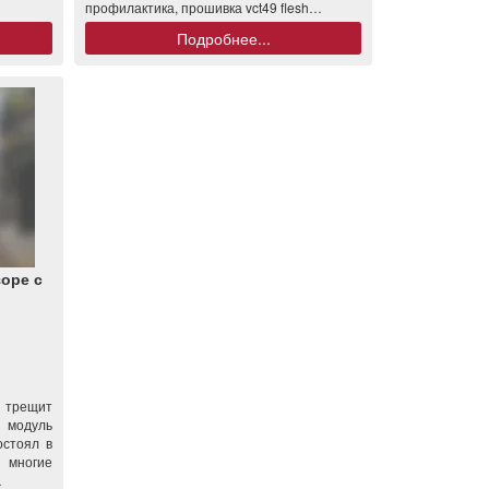
профилактика, прошивка vct49 flesh…
Подробнее...
оре с
 трещит
л модуль
остоял в
 многие
…