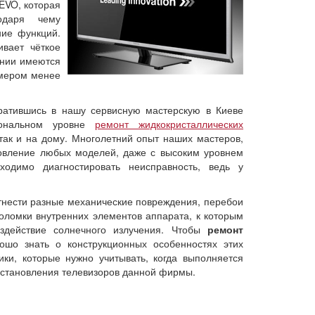
EVO, которая
одаря чему
ние функций.
ивает чёткое
ании имеются
змером менее
братившись в нашу сервисную мастерскую в Киеве
иональном уровне
ремонт жидкокристаллических
 так и на дому. Многолетний опыт наших мастеров,
овление любых моделей, даже с высоким уровнем
одимо диагностировать неисправность, ведь у
нести разные механические повреждения, перебои
оломки внутренних элементов аппарата, к которым
здействие солнечного излучения. Чтобы
ремонт
шо знать о конструкционных особенностях этих
ки, которые нужно учитывать, когда выполняется
осстановления телевизоров данной фирмы.