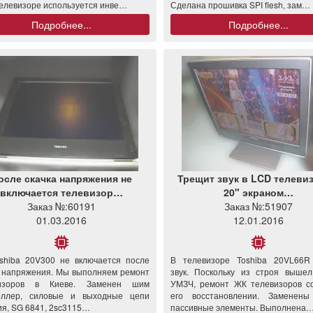
телевизоре используется инве…
Сделана прошивка SPI flesh, зам…
Подробнее...
Подробнее...
осле скачка напряжения не
Трещит звук в LCD телевиз
включается телевизор…
20" экраном…
Заказ №:
60191
Заказ №:
51907
01.03.2016
12.01.2016
oshiba 20V300 не включается после
В телевизоре Toshiba 20VL66R
а напряжения. Мы выполняем ремонт
звук. Поскольку из строя выше
визоров в Киеве. Заменен шим
УМЗЧ, ремонт ЖК телевизоров с
оллер, силовые и выходные цепи
его восстановлении. Заменены
ия, SG 6841, 2sc3115…
пассивные элементы. Выполнена