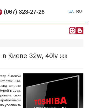
(067) 323-27-26
UA
RU
в Киеве 32w, 40lv жк
ству бытовой
ктротехники,
рэнд широко
ёжной марки.
ировала свои
азработчиком
но увеличить