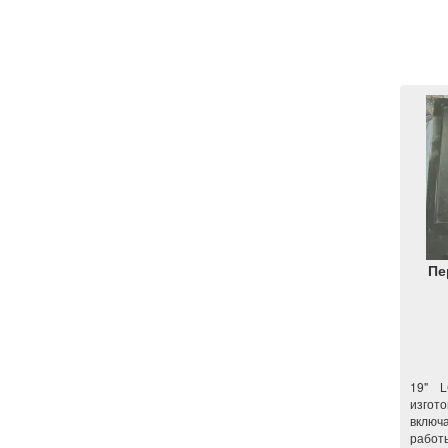
Пе
19" L
изгот
включ
работ