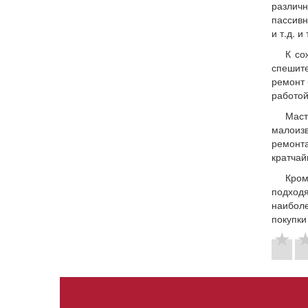
различн
пассивн
и т.д. и 
К со
спешите
ремонт 
работой
Мас
малоиз
ремонт
кратчай
Кром
подход
наиболе
покупки