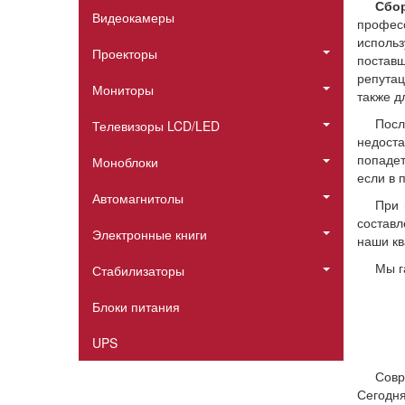
Сбор
Видеокамеры
профес
использ
Проекторы
постав
репута
Мониторы
также д
Посл
Телевизоры LCD/LED
недоста
попадет
Моноблоки
если в 
Автомагнитолы
При 
составл
Электронные книги
наши кв
Мы г
Стабилизаторы
Блоки питания
UPS
Совр
Сегодн