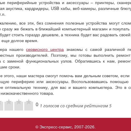
ые периферийные устройства и аксессуары – принтеры, сканер
ая акустика, кардридеры, USB хабы, веб-камеры, различные блюту
т.п.
жалению, все эти, без сомнения полезные устройства могут слом
 сразу же бежать в ближайший компьютерный магазин и покупать 
будет стоить гораздо дешевле, а техника будет вас радовать свое
 еще долгое время.
тера нашего
сервисного центра
знакомы с самой различной пе
вестных производителей. Поэтому, мы готовы выполнить ремонт
а с заменой функциональных узлов. Обратившись к нам, ремонт
шие сроки.
е этого, наши мастера смогут помочь вам дельным советом, если
ящую периферию или аксессуары. Воспользовавшись помощью п
е оптимальную технику, для вас и вашего компьютера. Это в с
 низкокачественного товара.
0
1 голосов со средним рейтингом 5
© Экспресс-сервис, 2007-2026.