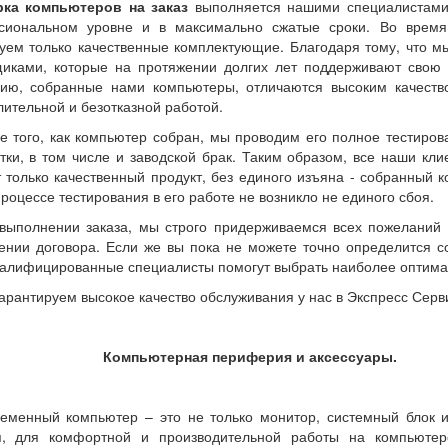
ка компьютеров на заказ
выполняется нашими специалистами
сиональном уровне и в максимально сжатые сроки. Во время
уем только качественные комплектующие. Благодаря тому, что м
щиками, которые на протяжении долгих лет поддерживают свою
цию, собранные нами компьютеры, отличаются высоким качеств
лительной и безотказной работой.
е того, как компьютер собран, мы проводим его полное тестиров
тки, в том числе и заводской брак. Таким образом, все наши кли
 только качественный продукт, без единого изъяна - собранный к
процессе тестирования в его работе не возникло не единого сбоя.
выполнении заказа, мы строго придерживаемся всех пожеланий 
ении договора. Если же вы пока не можете точно определится с
алифицированные специалисты помогут выбрать наиболее оптим
арантируем высокое качество обслуживания у нас в Экспресс Серв
Компьютерная периферия и аксессуары.
еменный компьютер – это не только монитор, системный блок и
я, для комфортной и производительной работы на компьютер