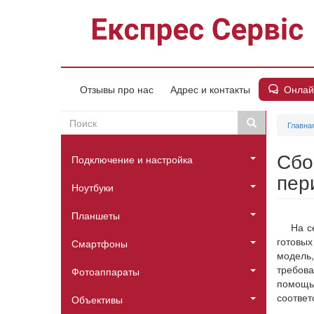
Перейти
к
основному
содержанию
Онлай
Отзывы про нас
Адрес и контакты
Поиск
Поиск
Главна
Пошукова
Головне
форма
Сбо
Подключение и настройка
меню
пер
Ноутбуки
Планшеты
На с
готовых
Смартфоны
модель
требов
Фотоаппараты
помощь
соответ
Объективы