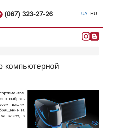
(067) 323-27-26
UA
RU
р компьютерной
ссортиментом
ожно выбрать
 всем вашим
обращение за
 на заказ
, в