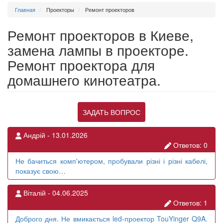
Главная
Проекторы
Ремонт проекторов
Ремонт проекторов в Киеве,
замена лампы в проекторе.
Ремонт проектора для
домашнего кинотеатра.
ЗАДАТЬ ВОПРОС
Андрій -
13.01.2026
Ответов: 0
Не бачиться комп'ютером, пробували різні і різні кабелі,
показує свою…
Віталій -
04.06.2025
Ответов: 1
Доброго дня. Не вмикається led-проектор TouYinger Q9A.