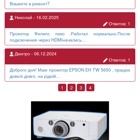
Візьмете в ремонт?
Николай -
16.02.2025
Ответов: 1
Проектор Филипс пико .Работал нормально.После
подключения через HDMIначались…
Дмитро -
06.12.2024
Ответов: 1
Доброго дня! Маю проектор EPSON EH TW 5650 , працює
доволі довго, на рідній…
Текущая
1
Страница
2
Страница
3
Страница
4
Нумерация
страница
страниц