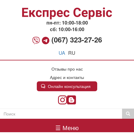
Перейти
к
основному
содержанию
пн-пт: 10:00-18:00
сб: 10:00-16:00
(067) 323-27-26
UA
RU
Отзывы про нас
Адрес и контакты
Онлайн консультация
Поиск
Пои
Пошукова
Головне
форма
☰ Меню
меню