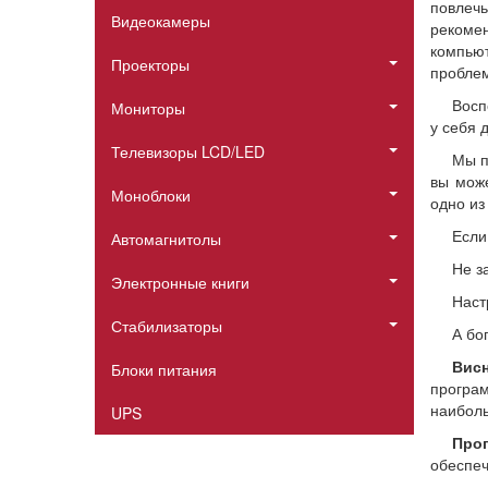
повлечь
Видеокамеры
рекомен
компью
Проекторы
проблем
Восп
Мониторы
у себя 
Телевизоры LCD/LED
Мы п
вы може
Моноблоки
одно из
Если 
Автомагнитолы
Не з
Электронные книги
Наст
Стабилизаторы
А бо
Висн
Блоки питания
програм
наиболь
UPS
Прог
обеспеч