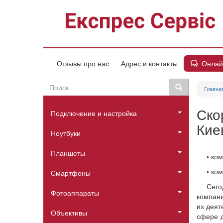
Перейти
к
основному
содержанию
Онлай
Отзывы про нас
Адрес и контакты
Поиск
Поиск
Главна
Пошукова
Головне
форма
Ско
Подключение и настройка
меню
Кие
Ноутбуки
Планшеты
•
ком
•
ком
Смартфоны
Сего
Фотоаппараты
компани
их деят
Объективы
сфере д