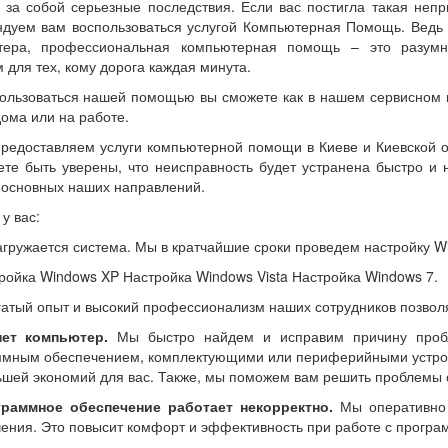
 за собой серьезные последствия. Если вас постигла такая непр
дуем вам воспользоваться услугой Компьютерная Помощь. Ведь
тера, профессиональная компьютерная помощь – это разум
 для тех, кому дорога каждая минута.
ользоваться нашей помощью вы сможете как в нашем сервисном ц
дома или на работе.
редоставляем услуги компьютерной помощи в Киеве и Киевской о
те быть уверены, что неисправность будет устранена быстро и
 основных наших направлений.
у вас:
агружается система. Мы в кратчайшие сроки проведем настройку W
ройка Windows XP Настройка Windows Vista Настройка Windows 7.
гатый опыт и высокий профессионализм наших сотрудников позвол
ет компьютер.
Мы быстро найдем и исправим причину пробле
мным обеспечением, комплектующими или периферийными устройс
шей экономий для вас. Также, мы поможем вам решить проблемы с
раммное обеспечение работает некорректно.
Мы оперативно 
ения. Это повысит комфорт и эффективность при работе с програ