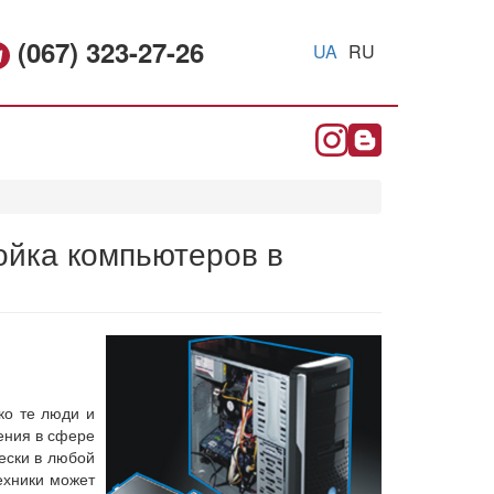
(067) 323-27-26
UA
RU
ойка компьютеров в
ко те люди и
ения в сфере
ески в любой
ехники может