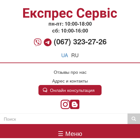
Перейти
к
основному
содержанию
пн-пт: 10:00-18:00
сб: 10:00-16:00
(067) 323-27-26
UA
RU
Отзывы про нас
Адрес и контакты
Онлайн консультация
Поиск
Пои
Пошукова
Головне
форма
☰ Меню
меню