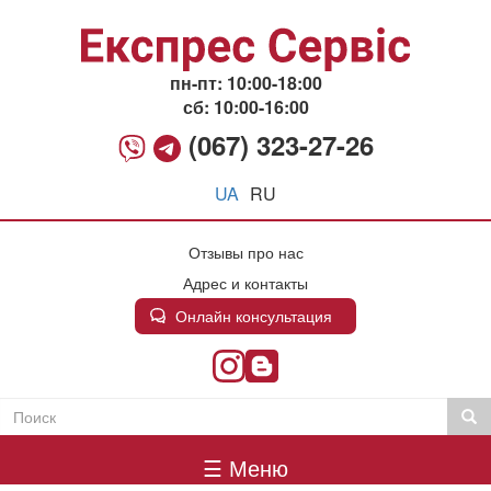
Перейти
к
основному
содержанию
пн-пт: 10:00-18:00
сб: 10:00-16:00
(067) 323-27-26
UA
RU
Отзывы про нас
Адрес и контакты
Онлайн консультация
Поиск
Пои
Пошукова
Головне
форма
☰ Меню
меню