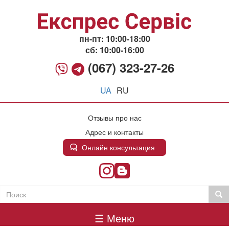
Перейти
к
основному
содержанию
пн-пт: 10:00-18:00
сб: 10:00-16:00
(067) 323-27-26
UA
RU
Отзывы про нас
Адрес и контакты
Онлайн консультация
Поиск
Пои
Пошукова
Головне
форма
☰ Меню
меню