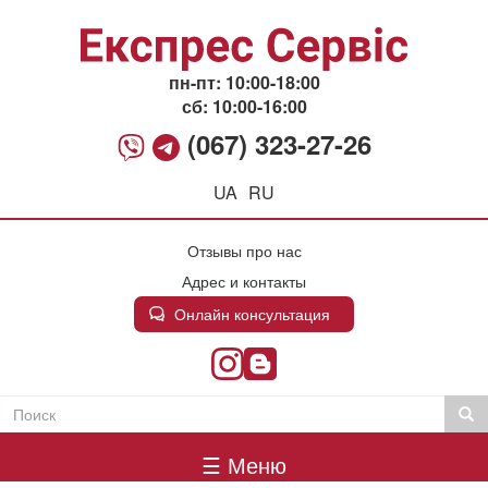
Перейти
к
основному
содержанию
пн-пт: 10:00-18:00
сб: 10:00-16:00
(067) 323-27-26
UA
RU
Отзывы про нас
Адрес и контакты
Онлайн консультация
Поиск
Пои
Пошукова
Головне
форма
☰ Меню
меню