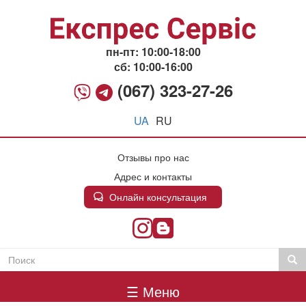
Перейти
к
основному
содержанию
пн-пт: 10:00-18:00
сб: 10:00-16:00
(067) 323-27-26
UA
RU
Отзывы про нас
Адрес и контакты
Онлайн консультация
Поиск
Пои
Пошукова
Головне
форма
☰ Меню
меню