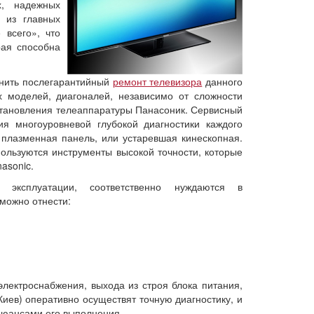
х, надежных
 из главных
 всего», что
рая способна
лнить послегарантийный
ремонт телевизора
данного
х моделей, диагоналей, независимо от сложности
сстановления телеаппаратуры Панасоник. Сервисный
я многоуровневой глубокой диагностики каждого
плазменная панель, или устаревшая кинескопная.
ользуются инструменты высокой точности, которые
asonic.
 эксплуатации, соответственно нуждаются в
можно отнести:
электроснабжения, выхода из строя блока питания,
иев) оперативно осуществят точную диагностику, и
 нюансами его выполнения.