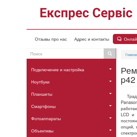
Перейти
к
основному
содержанию
Онлай
Отзывы про нас
Адрес и контакты
Поиск
Поиск
Главна
Пошукова
Головне
форма
Рем
Подключение и настройка
меню
p42
Ноутбуки
Планшеты
Трад
Panason
Смартфоны
работаю
LCD и 
Фотоаппараты
постоя
опций, 
Объективы
спектро