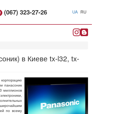
(067) 323-27-26
UA
RU
ик) в Киеве tx-l32, tx-
и корпорацию
ии панасоник
10 миллионов
лектроники,
олнительных
, широчайшим
лей по всему