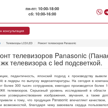
пн-пт: 10:00-18:00
сб: 10:00-16:00
н консультация
я
Телевизоры LCD/LED
Ремонт телевизоров Panasonic
онт телевизоров Panasonic (Панасон
 жк телевизора с led подсветкой.
иции, педантичность, японский подход к производству вывел
ic в лидеры по выпуску видеоаппаратуры. На сегодня в компан
т более 300 тысяч сотрудников, ежегодно производятся более 
ЖК телевизоров. Серьезный уровень исследований в области э
нное усовершенствование изображения, звучания, а также доп
привели к тому, что продукция Panasonic впечатляет качеством
м возможностей, благодаря чему завоевала сердца пользовате