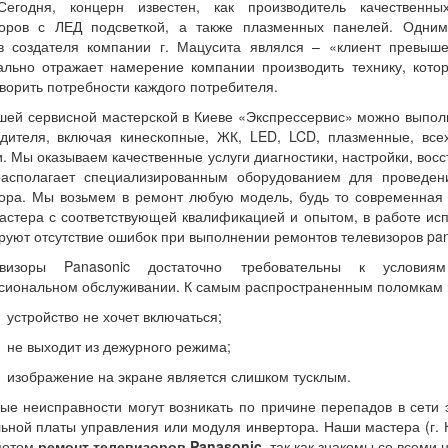
Сегодня, концерн известен, как производитель качественны
зоров с ЛЕД подсветкой, а также плазменных панелей. Одним
в создателя компании г. Мацусита являлся – «клиент превыше
льно отражает намерение компании производить технику, кото
ворить потребности каждого потребителя.
шей сервисной мастерской в Киеве «Экспрессервис» можно выпо
дителя, включая кинескопные, ЖК, LED, LCD, плазменные, все
. Мы оказываем качественные услуги диагностики, настройки, во
располагает специализированным оборудованием для проведени
ора. Мы возьмем в ремонт любую модель, будь то современная 
стера с соответствующей квалификацией и опытом, в работе исп
руют отсутствие ошибок при выполнении ремонтов телевизоров pan
евизоры Panasonic достаточно требовательны к условиям
сиональном обслуживании. К самым распространенным поломкам 
устройство не хочет включаться;
не выходит из дежурного режима;
изображение на экране является слишком тусклым.
ые неисправности могут возникать по причине перепадов в сети 
ьной платы управления или модуля инвертора. Наши мастера (г. К
потом
ремонт телевизоров Panasonic
, так как знакомы со всеми