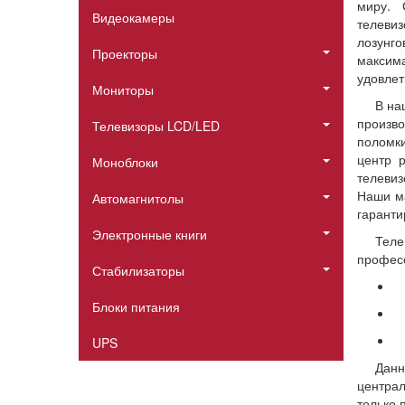
миру. 
Видеокамеры
телеви
лозунго
Проекторы
максима
удовлет
Мониторы
В на
произво
Телевизоры LCD/LED
поломки
центр 
Моноблоки
телевиз
Наши ма
Автомагнитолы
гаранти
Электронные книги
Тел
профес
Стабилизаторы
Блоки питания
UPS
Данн
централ
только 