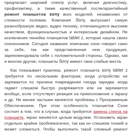
предлагает широкий спектр услуг, включая диагностику,
профилактику, а также качественный послегарантийный
ремонт планшетов sony
всех моделей, независимо от
сложности поломки. Компания Sony, выпускает самую
разнообразную видео, аудио технику, отличающуюся высоким
качеством, функциональностью и интересным дизайном. Не
исключение линейка планшетов tablet z, которая нашла своих
поклонников. Сегодня название компании сони говорит само
за себя, так как представленная нею продукция,
зарекомендовала себя с положительной стороны. Однако, как
и многие другие, планшеты Sony имеют свои слабые места.
Как показывает практика, ремонт планшета sony tablet z
требуется по нескольким факторам, когда устройство не
заряжается по причине повреждения гнезда зарядки, когда
гаджет слишком быстро разряжается или не заряжается
вообще, если отсутствует реакция на прикосновение к экрану
и др. Не менее частыми являются проблемы с Программным
Обеспечением. При этом особенность планшетов Сони
состоит в том, что в случае, когда требуется
замена стекла на
планшете
, экран меняется целым модулем. Установить экран
отдельно крайне проблематично, так как он слишком тонкий и
может сломаться. Чтобы выполнить такой сложный ремонт