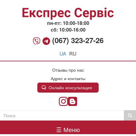
Перейти
к
основному
содержанию
пн-пт: 10:00-18:00
сб: 10:00-16:00
(067) 323-27-26
UA
RU
Отзывы про нас
Адрес и контакты
Онлайн консультация
Поиск
Пои
Пошукова
Головне
форма
☰ Меню
меню