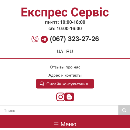
Перейти
к
основному
содержанию
пн-пт: 10:00-18:00
сб: 10:00-16:00
(067) 323-27-26
UA
RU
Отзывы про нас
Адрес и контакты
Онлайн консультация
Поиск
Пои
Пошукова
Головне
форма
☰ Меню
меню