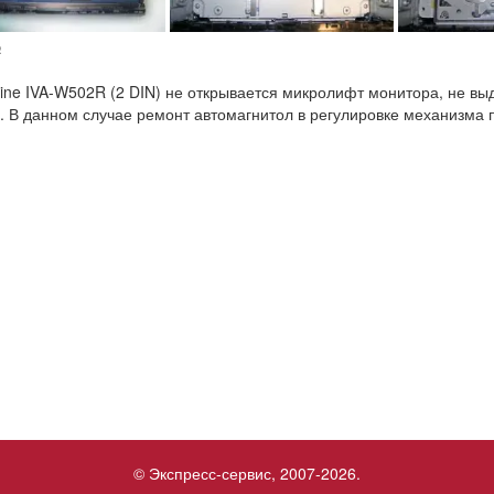
№
pine IVA-W502R (2 DIN) не открывается микролифт монитора, не вы
. В данном случае ремонт автомагнитол в регулировке механизма п
© Экспресс-сервис, 2007-2026.