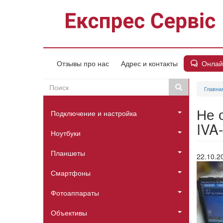
Перейти
к
основному
содержанию
Онлай
Отзывы про нас
Адрес и контакты
Поиск
Поиск
Главна
Пошукова
Головне
форма
Не 
Подключение и настройка
меню
IVA
Ноутбуки
Планшеты
22.10.2
Смартфоны
Фотоаппараты
Объективы