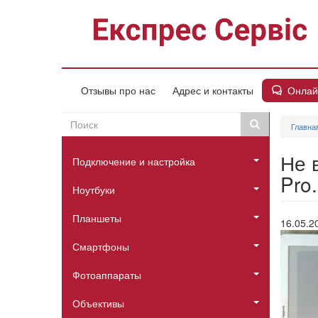
Перейти
к
основному
содержанию
Онлай
Отзывы про нас
Адрес и контакты
Поиск
Поиск
Главна
Пошукова
Головне
форма
Не 
Подключение и настройка
меню
Pro.
Ноутбуки
Планшеты
16.05.2
Смартфоны
Фотоаппараты
Объективы