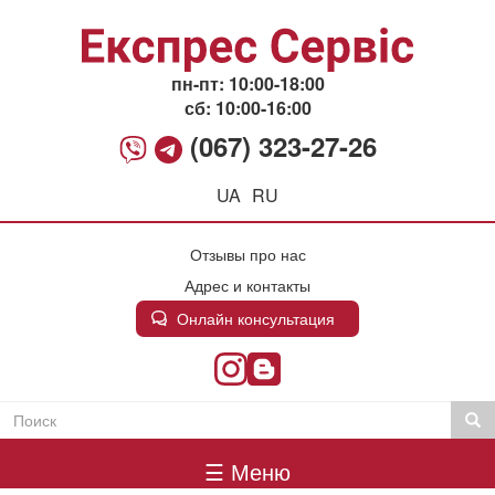
Перейти
к
основному
содержанию
пн-пт: 10:00-18:00
сб: 10:00-16:00
(067) 323-27-26
UA
RU
Отзывы про нас
Адрес и контакты
Онлайн консультация
Поиск
Пои
Пошукова
Головне
форма
☰ Меню
меню