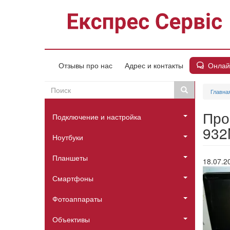
Перейти
к
основному
содержанию
Онлай
Отзывы про нас
Адрес и контакты
Поиск
Поиск
Главна
Пошукова
Головне
форма
Про
Подключение и настройка
меню
932
Ноутбуки
Планшеты
18.07.2
Смартфоны
Фотоаппараты
Объективы