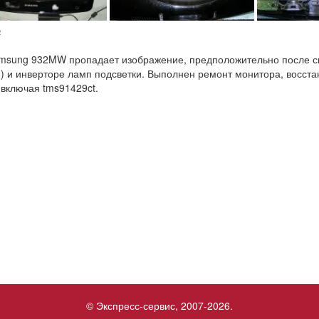
№
msung 932MW пропадает изображение, предположительно после ск
) и инверторе ламп подсветки. Выполнен ремонт монитора, восс
 включая tms91429ct.
© Экспресс-сервис, 2007-2026.