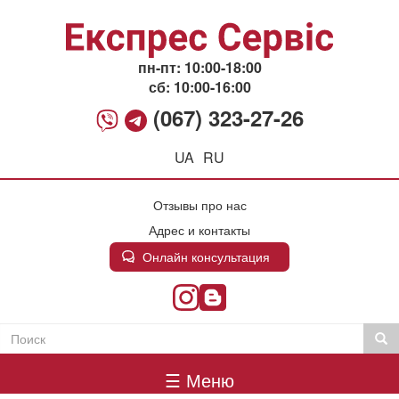
Перейти
к
основному
содержанию
пн-пт: 10:00-18:00
сб: 10:00-16:00
(067) 323-27-26
UA
RU
Отзывы про нас
Адрес и контакты
Онлайн консультация
Поиск
Пои
Пошукова
Головне
форма
☰ Меню
меню