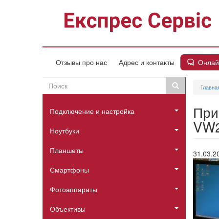
Перейти
к
основному
содержанию
Онлай
Отзывы про нас
Адрес и контакты
Поиск
Поиск
Главна
Пошукова
Головне
форма
При
Подключение и настройка
меню
VW2
Ноутбуки
Планшеты
31.03.2
Смартфоны
Фотоаппараты
Объективы