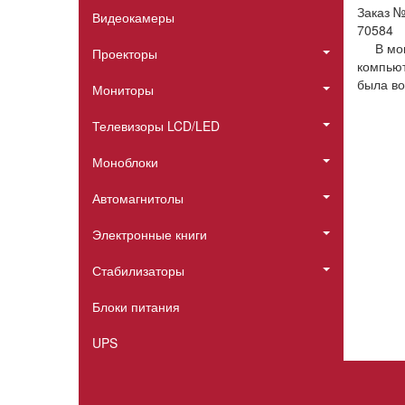
Заказ 
Видеокамеры
70584
В мо
Проекторы
компьют
была во
Мониторы
Телевизоры LCD/LED
Моноблоки
Автомагнитолы
Электронные книги
Стабилизаторы
Блоки питания
UPS