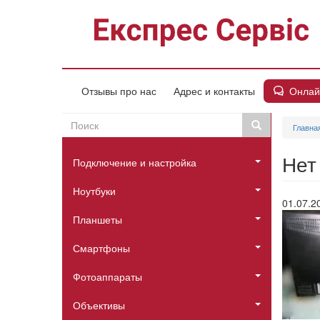
Перейти
к
основному
содержанию
Онлай
Отзывы про нас
Адрес и контакты
Поиск
Поиск
Главна
Пошукова
Головне
форма
Нет
Подключение и настройка
меню
Ноутбуки
01.07.2
Планшеты
Смартфоны
Фотоаппараты
Объективы