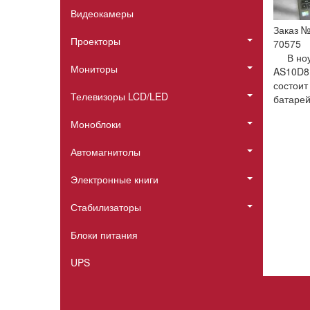
Видеокамеры
Заказ 
Проекторы
70575
В но
Мониторы
AS10D81
состоит
Телевизоры LCD/LED
батарей
Моноблоки
Автомагнитолы
Электронные книги
Стабилизаторы
Блоки питания
UPS