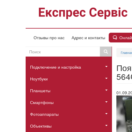
Перейти
к
основному
содержанию
Онлай
Отзывы про нас
Адрес и контакты
Поиск
Поиск
Главна
Пошукова
Головне
форма
Поя
Подключение и настройка
меню
564
Ноутбуки
Планшеты
01.09.2
Смартфоны
Фотоаппараты
Объективы