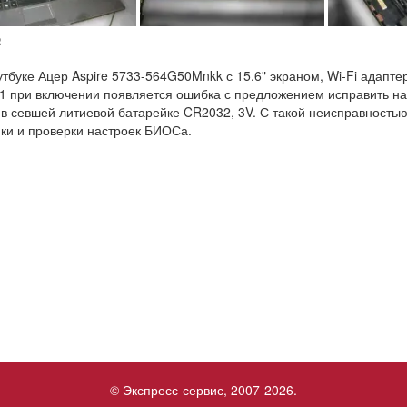
№
утбуке Ацер Aspire 5733-564G50Mnkk с 15.6" экраном, Wi-Fi адапт
 при включении появляется ошибка с предложением исправить нас
 в севшей литиевой батарейке CR2032, 3V. С такой неисправностью
ки и проверки настроек БИОСа.
© Экспресс-сервис, 2007-2026.