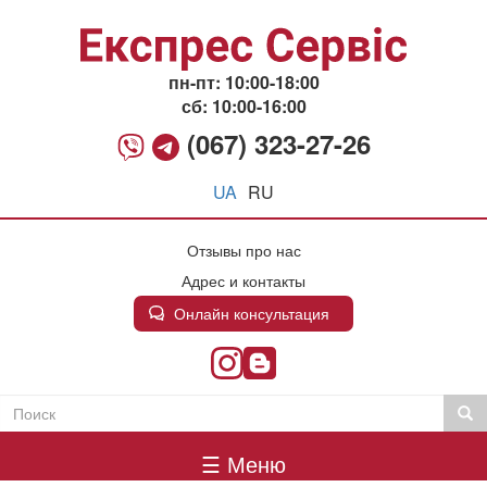
Перейти
к
основному
содержанию
пн-пт: 10:00-18:00
сб: 10:00-16:00
(067) 323-27-26
UA
RU
Отзывы про нас
Адрес и контакты
Онлайн консультация
Поиск
Пои
Пошукова
Головне
форма
☰ Меню
меню