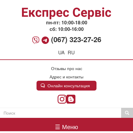
Перейти
к
основному
содержанию
пн-пт: 10:00-18:00
сб: 10:00-16:00
(067) 323-27-26
UA
RU
Отзывы про нас
Адрес и контакты
Онлайн консультация
Поиск
Пои
Пошукова
Головне
форма
☰ Меню
меню